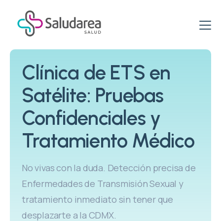
ETS & ITS
Clínica de ETS en
Clínica de ETS
Virus del papiloma VPH
Satélite: Pruebas
Clínica de ITS
Clínica de VPH
Promociones
Confidenciales y
ITS: Pruebas
VPH: Tratamiento
Paquetes Específicos para Mujeres
Vacunación
Tratamiento Médico
Vacuna VPH
Paquetes Salud Sexual
Clínica del Viajero
Blog
PCR VPH en Hombres
No vivas con la duda. Detección precisa de
Paquetes de Pruebas rápidas
Esquema de Vacunación
Enfermedades de Transmisión Sexual y
VPH & PCR
Centro de Vacunación
tratamiento inmediato sin tener que
desplazarte a la CDMX.