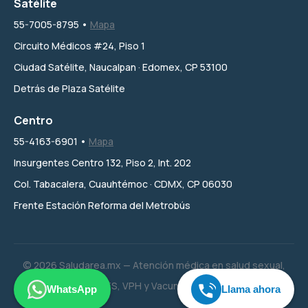
Satélite
55-7005-8795 •
Mapa
Circuito Médicos #24, Piso 1
Ciudad Satélite, Naucalpan · Edomex, CP 53100
Detrás de Plaza Satélite
Centro
55-4163-6901 •
Mapa
Insurgentes Centro 132, Piso 2, Int. 202
Col. Tabacalera, Cuauhtémoc · CDMX, CP 06030
Frente Estación Reforma del Metrobús
© 2026 Saludarea.mx — Atención médica en salud sexual,
ITS, VPH y Vacunación.
WhatsApp
Llama ahora