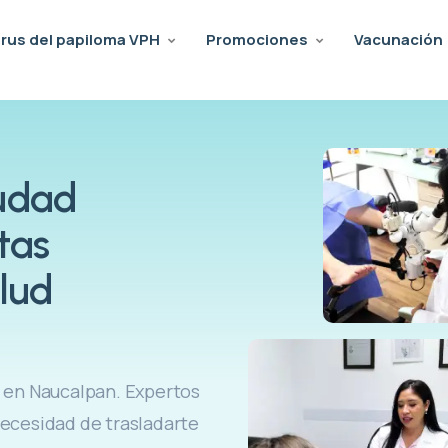
irus del papiloma VPH
Promociones
Vacunación
iudad
stas
lud
l en Naucalpan. Expertos
necesidad de trasladarte