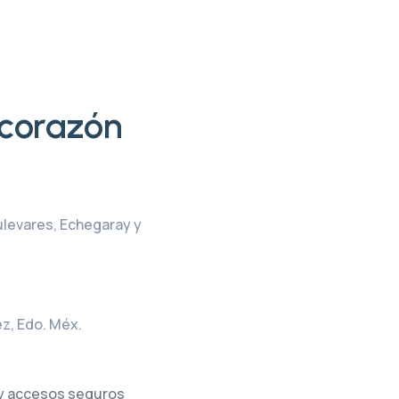
 corazón
ulevares, Echegaray y
ez, Edo. Méx.
 y accesos seguros