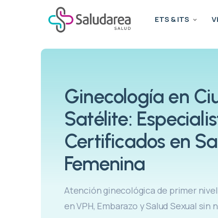
ETS & ITS
V
Ginecología en C
Satélite: Especiali
Certificados en Sa
Femenina
Atención ginecológica de primer nive
en VPH, Embarazo y Salud Sexual sin 