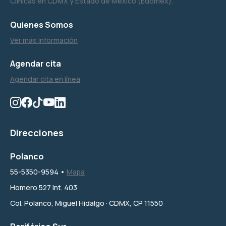
Clínicas en CDMX y Estado de México (Edomex).
Quienes Somos
Ver más información
Agendar cita
Agendar cita en línea
Direcciones
Polanco
55-5350-9594 •
Mapa
Homero 527 Int. 403
Col. Polanco, Miguel Hidalgo · CDMX, CP 11550