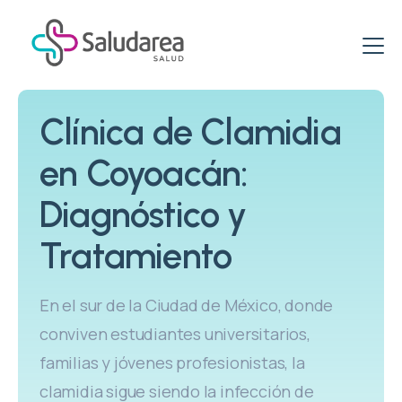
ETS & ITS
Clínica de Clamidia
Clínica de ETS
Virus del papiloma VPH
en Coyoacán:
Clínica de ITS
Clínica de VPH
Promociones
Diagnóstico y
ITS: Pruebas
VPH: Tratamiento
Paquetes Específicos para Mujeres
Vacunación
Tratamiento
Vacuna VPH
Paquetes Salud Sexual
Clínica del Viajero
Blog
PCR VPH en Hombres
En el sur de la Ciudad de México, donde
Paquetes de Pruebas rápidas
Esquema de Vacunación
conviven estudiantes universitarios,
VPH & PCR
Centro de Vacunación
familias y jóvenes profesionistas, la
clamidia sigue siendo la infección de