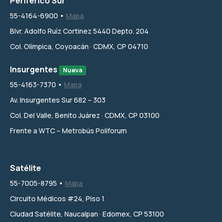
Periférico Sur
55-4164-6900 •
Mapa
Blvr. Adolfo Ruíz Cortinez 5440 Depto. 204
Col. Olímpica, Coyoacán · CDMX, CP 04710
Insurgentes
Nueva
55-4163-7370 •
Mapa
Av. Insurgentes Sur 682 – 303
Col. Del Valle, Benito Juárez · CDMX, CP 03100
Frente a WTC – Metrobús Poliforum
Satélite
55-7005-8795 •
Mapa
Circuito Médicos #24, Piso 1
Ciudad Satélite, Naucalpan · Edomex, CP 53100