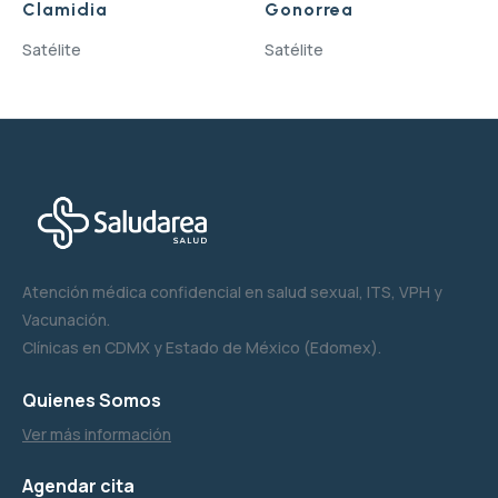
Clamidia
Gonorrea
Satélite
Satélite
Atención médica confidencial en salud sexual, ITS, VPH y
Vacunación.
Clínicas en CDMX y Estado de México (Edomex).
Quienes Somos
Ver más información
Agendar cita