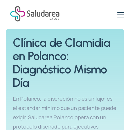
ETS & ITS
Clínica de Clamidia
Clínica de ETS
Virus del papiloma VPH
en Polanco:
Clínica de ITS
Clínica de VPH
Promociones
Diagnóstico Mismo
ITS: Pruebas
VPH: Tratamiento
Paquetes Específicos para Mujeres
Vacunación
Día
Vacuna VPH
Paquetes Salud Sexual
Clínica del Viajero
Blog
PCR VPH en Hombres
En Polanco, la discreción no es un lujo: es
Paquetes de Pruebas rápidas
Esquema de Vacunación
el estándar mínimo que un paciente puede
VPH & PCR
Centro de Vacunación
exigir. Saludarea Polanco opera con un
protocolo diseñado para ejecutivos,