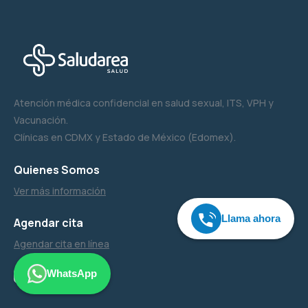
Atención médica confidencial en salud sexual, ITS, VPH y
Vacunación.
Clínicas en CDMX y Estado de México (Edomex).
Quienes Somos
Ver más información
Llama ahora
Agendar cita
Agendar cita en línea
WhatsApp