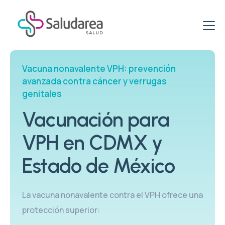
ETS & ITS
Vacuna nonavalente VPH: prevención
avanzada contra cáncer y verrugas
Clínica de ETS
Virus del papiloma VPH
genitales
Clínica de ITS
Clínica de VPH
Promociones
Vacunación para
ITS: Pruebas
VPH: Tratamiento
Paquetes Específicos para Mujeres
Vacunación
VPH en CDMX y
Vacuna VPH
Paquetes Salud Sexual
Clínica del Viajero
Estado de México
Blog
PCR VPH en Hombres
Paquetes de Pruebas rápidas
Esquema de Vacunación
VPH & PCR
La vacuna nonavalente contra el VPH ofrece una
Centro de Vacunación
protección superior: