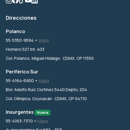
Direcciones
Polanco
55-5350-9594 •
Mapa
Homero 527 Int. 403
Col. Polanco, Miguel Hidalgo · CDMX, CP 11550
Periférico Sur
55-4164-6900 •
Mapa
Blvr. Adolfo Ruíz Cortinez 5440 Depto. 204
Col. Olímpica, Coyoacán · CDMX, CP 04710
Insurgentes
Nueva
55-4163-7370 •
Mapa
Av. Insurgentes Sur 682 – 303