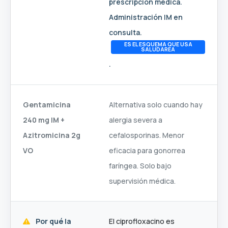
prescripción médica.
Administración IM en
consulta.
ES EL ESQUEMA QUE USA
SALUDAREA
.
Gentamicina
Alternativa solo cuando hay
240 mg IM +
alergia severa a
Azitromicina 2g
cefalosporinas. Menor
VO
eficacia para gonorrea
faríngea. Solo bajo
supervisión médica.
Por qué la
El ciprofloxacino es