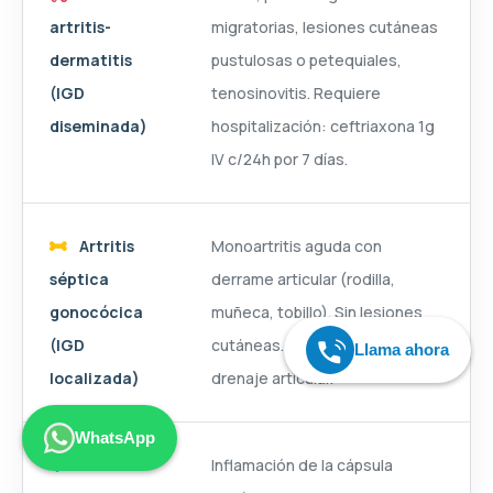
artritis-
migratorias, lesiones cutáneas
dermatitis
pustulosas o petequiales,
(IGD
tenosinovitis. Requiere
diseminada)
hospitalización: ceftriaxona 1g
IV c/24h por 7 días.
Artritis
Monoartritis aguda con
séptica
derrame articular (rodilla,
gonocócica
muñeca, tobillo). Sin lesiones
(IGD
cutáneas. Hospitalización +
Llama ahora
localizada)
drenaje articular.
WhatsApp
Inflamación de la cápsula