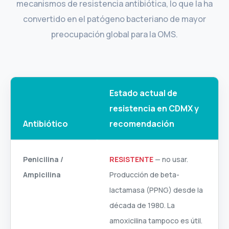
mecanismos de resistencia antibiótica, lo que la ha
convertido en el patógeno bacteriano de mayor
preocupación global para la OMS.
Estado actual de
resistencia en CDMX y
Antibiótico
recomendación
Penicilina /
RESISTENTE
— no usar.
Ampicilina
Producción de beta-
lactamasa (PPNG) desde la
década de 1980. La
amoxicilina tampoco es útil.