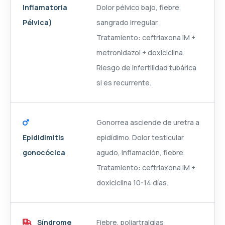
Inflamatoria
Dolor pélvico bajo, fiebre,
Pélvica)
sangrado irregular.
Tratamiento: ceftriaxona IM +
metronidazol + doxiciclina.
Riesgo de infertilidad tubárica
si es recurrente.
Gonorrea asciende de uretra a
Epididimitis
epidídimo. Dolor testicular
gonocócica
agudo, inflamación, fiebre.
Tratamiento: ceftriaxona IM +
doxiciclina 10-14 días.
Síndrome
Fiebre, poliartralgias