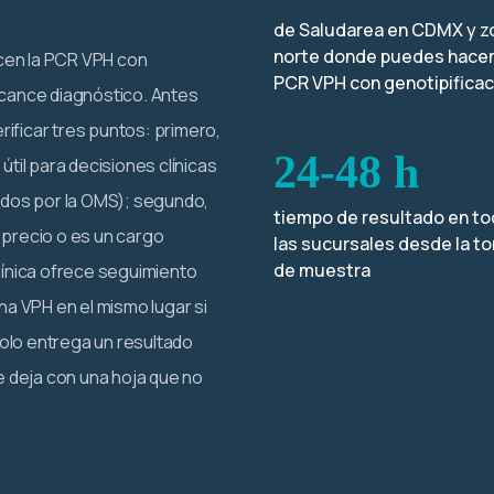
de Saludarea en CDMX y z
norte donde puedes hacer
ecen la PCR VPH con
PCR VPH con genotipificac
lcance diagnóstico. Antes
erificar tres puntos: primero,
24-48 h
til para decisiones clínicas
idos por la OMS); segundo,
tiempo de resultado en t
l precio o es un cargo
las sucursales desde la t
de muestra
 clínica ofrece seguimiento
na VPH en el mismo lugar si
solo entrega un resultado
e deja con una hoja que no