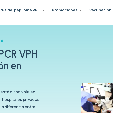
irus del papiloma VPH
Promociones
Vacunación
MX
 PCR VPH
ón en
 está disponible en
s, hospitales privados
 La diferencia entre