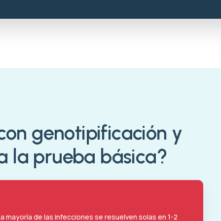
on genotipificación y
 a la prueba básica?
a mayoría de las infecciones se resuelven solas en 1-2