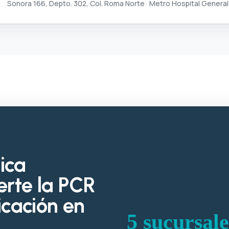
Sonora 166, Depto. 302, Col. Roma Norte · Metro Hospital General
nica
erte la PCR
icación en
5 sucursale