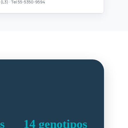
 (L3) · Tel 55-5350-9594
s
14 genotipos