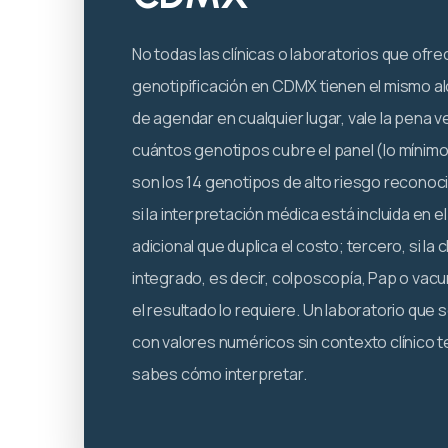
No todas las clínicas o laboratorios que ofr
genotipificación en CDMX tienen el mismo a
de agendar en cualquier lugar, vale la pena v
cuántos genotipos cubre el panel (lo mínimo ú
son los 14 genotipos de alto riesgo reconoc
si la interpretación médica está incluida en e
adicional que duplica el costo; tercero, si la
integrado, es decir, colposcopía, Pap o vacu
el resultado lo requiere. Un laboratorio que 
con valores numéricos sin contexto clínico t
sabes cómo interpretar.