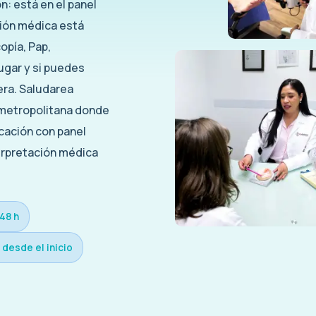
n: está en el panel
ción médica está
copía, Pap,
ugar y si puedes
era. Saludarea
 metropolitana donde
cación con panel
erpretación médica
48 h
 desde el inicio