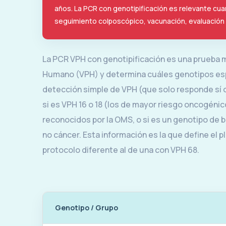
años. La PCR con genotipificación es relevante cuand
seguimiento colposcópico, vacunación, evaluación
La PCR VPH con genotipificación es una prueba m
Humano (VPH) y determina cuáles genotipos espe
detección simple de VPH (que solo responde sí o 
si es VPH 16 o 18 (los de mayor riesgo oncogénico
reconocidos por la OMS, o si es un genotipo de b
no cáncer. Esta información es la que define el 
protocolo diferente al de una con VPH 68.
Genotipo / Grupo