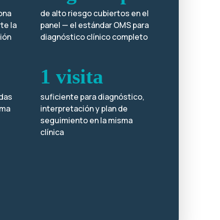
ona
de alto riesgo cubiertos en el
te la
panel — el estándar OMS para
ión
diagnóstico clínico completo
1 visita
odas
suficiente para diagnóstico,
oma
interpretación y plan de
seguimiento en la misma
clínica