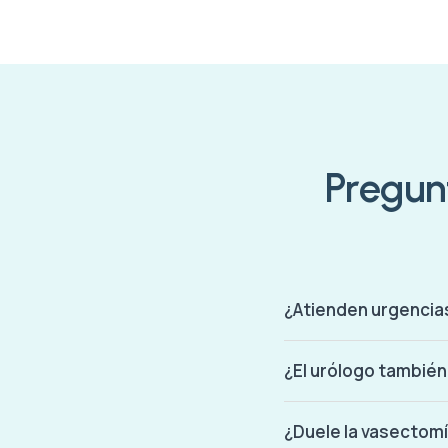
Pregunt
¿Atienden urgencias
¿El urólogo también
¿Duele la vasectomía