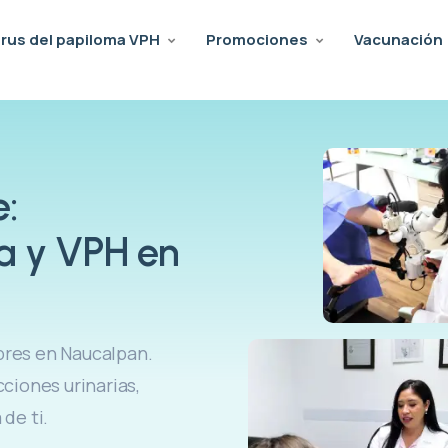
irus del papiloma VPH
Promociones
Vacunación
e:
ta y VPH en
bres en Naucalpan.
ciones urinarias,
de ti.