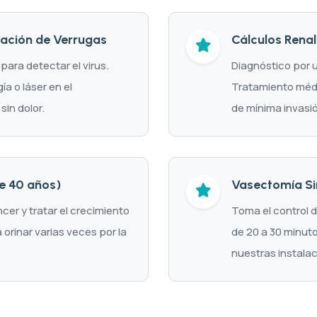
nación de Verrugas
Cálculos Renal
ara detectar el virus.
Diagnóstico por u
a o láser en el
Tratamiento médi
sin dolor.
de mínima invasió
de 40 años)
Vasectomía Sin
er y tratar el crecimiento
Toma el control d
orinar varias veces por la
de 20 a 30 minut
nuestras instalac