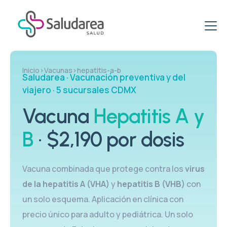
ETS & ITS
Inicio
›
Vacunas
›
hepatitis-a-b
Saludarea · Vacunación preventiva y del
Clínica de ETS
Virus del papiloma VPH
viajero · 5 sucursales CDMX
Clínica de ITS
Clínica de VPH
Vacuna
Hepatitis A y
Promociones
ITS: Pruebas
VPH: Tratamiento
B
· $2,190 por dosis
Paquetes Específicos para Mujeres
Vacunación
Vacuna VPH
Paquetes Salud Sexual
Clínica del Viajero
Blog
Vacuna combinada que protege contra los
virus
PCR VPH en Hombres
Paquetes de Pruebas rápidas
Esquema de Vacunación
de la hepatitis A (VHA)
y
hepatitis B (VHB)
con
VPH & PCR
un solo esquema. Aplicación en clínica con
Centro de Vacunación
precio único para adulto y pediátrica. Un solo