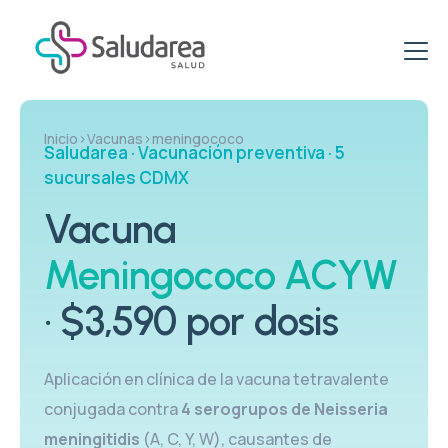
ETS & ITS
Inicio
›
Vacunas
›
meningococo
Saludarea · Vacunación preventiva · 5
Clínica de ETS
Virus del papiloma VPH
sucursales CDMX
Clínica de ITS
Clínica de VPH
Vacuna
Promociones
ITS: Pruebas
VPH: Tratamiento
Meningococo ACYW
Paquetes Específicos para Mujeres
Vacunación
Vacuna VPH
Paquetes Salud Sexual
· $3,590 por dosis
Clínica del Viajero
Blog
PCR VPH en Hombres
Paquetes de Pruebas rápidas
Esquema de Vacunación
Aplicación en clínica de la vacuna tetravalente
VPH & PCR
Centro de Vacunación
conjugada contra
4 serogrupos de Neisseria
meningitidis
(A, C, Y, W), causantes de