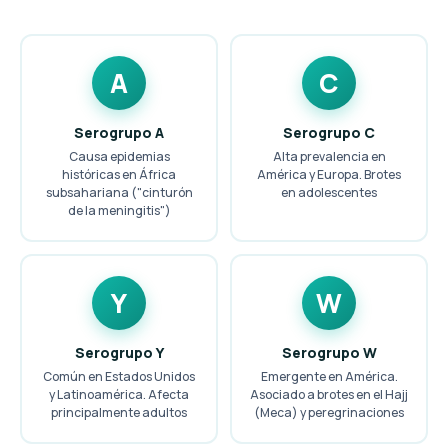
A
C
Serogrupo A
Serogrupo C
Causa epidemias
Alta prevalencia en
históricas en África
América y Europa. Brotes
subsahariana ("cinturón
en adolescentes
de la meningitis")
Y
W
Serogrupo Y
Serogrupo W
Común en Estados Unidos
Emergente en América.
y Latinoamérica. Afecta
Asociado a brotes en el Hajj
principalmente adultos
(Meca) y peregrinaciones