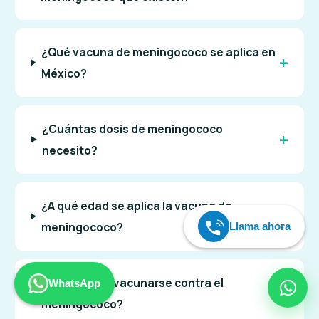
¿Qué vacuna de meningococo se aplica en
México?
¿Cuántas dosis de meningococo
necesito?
¿A qué edad se aplica la vacuna de
meningococo?
Llama ahora
¿Quién debe vacunarse contra el
WhatsApp
meningococo?