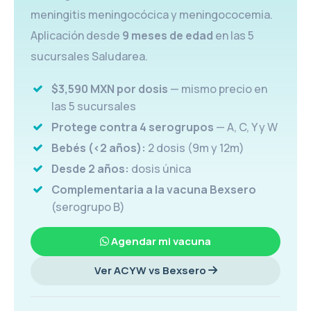
meningitis meningocócica y meningococemia.
Aplicación desde
9 meses de edad
en las 5
sucursales Saludarea.
$3,590 MXN por dosis
— mismo precio en
las 5 sucursales
Protege contra 4 serogrupos
— A, C, Y y W
Bebés (<2 años):
2 dosis (9m y 12m)
Desde 2 años:
dosis única
Complementaria a la vacuna Bexsero
(serogrupo B)
Agendar mi vacuna
Ver ACYW vs Bexsero