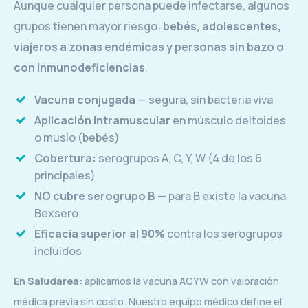
Aunque cualquier persona puede infectarse, algunos
grupos tienen mayor riesgo:
bebés, adolescentes,
viajeros a zonas endémicas y personas sin bazo o
con inmunodeficiencias
.
Vacuna conjugada
— segura, sin bacteria viva
Aplicación intramuscular
en músculo deltoides
o muslo (bebés)
Cobertura:
serogrupos A, C, Y, W (4 de los 6
principales)
NO cubre serogrupo B
— para B existe la vacuna
Bexsero
Eficacia superior al 90%
contra los serogrupos
incluidos
En Saludarea:
aplicamos la vacuna ACYW con valoración
médica previa sin costo. Nuestro equipo médico define el