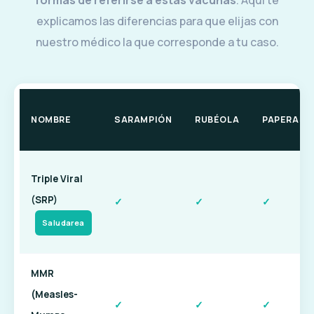
explicamos las diferencias para que elijas con
nuestro médico la que corresponde a tu caso.
NOMBRE
SARAMPIÓN
RUBÉOLA
PAPERAS
Triple Viral
(SRP)
✓
✓
✓
Saludarea
MMR
(Measles-
✓
✓
✓