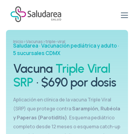
ETS & ITS
Inicio
›
Vacunas
›
triple-viral
Saludarea · Vacunación pediátrica y adulto ·
Clínica de ETS
Virus del papiloma VPH
5 sucursales CDMX
Clínica de ITS
Clínica de VPH
Vacuna
Triple Viral
Promociones
ITS: Pruebas
VPH: Tratamiento
SRP
· $690 por dosis
Paquetes Específicos para Mujeres
Vacunación
Vacuna VPH
Paquetes Salud Sexual
Clínica del Viajero
Blog
Aplicación en clínica de la vacuna Triple Viral
PCR VPH en Hombres
Paquetes de Pruebas rápidas
Esquema de Vacunación
(SRP) que protege contra
Sarampión, Rubéola
VPH & PCR
y Paperas (Parotiditis)
. Esquema pediátrico
Centro de Vacunación
completo desde 12 meses o esquema catch-up