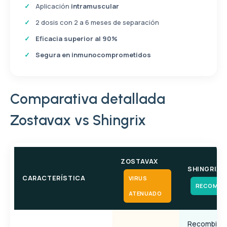
Aplicación
intramuscular
2 dosis con 2 a 6 meses de separación
Eficacia superior al 90%
Segura en inmunocomprometidos
Comparativa detallada
Zostavax vs Shingrix
ZOSTAVAX
SHINGRIX
CARACTERÍSTICA
VIRUS
RECOMBI
ATENUADO
Recombina