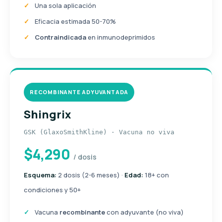
Una sola aplicación
Eficacia estimada 50-70%
Contraindicada
en inmunodeprimidos
RECOMBINANTE ADYUVANTADA
Shingrix
GSK (GlaxoSmithKline) · Vacuna no viva
$4,290
/ dosis
Esquema:
2 dosis (2-6 meses) ·
Edad:
18+ con
condiciones y 50+
Vacuna
recombinante
con adyuvante (no viva)