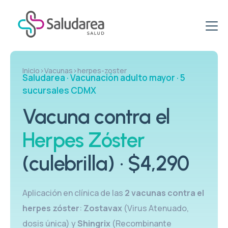
ETS & ITS
Inicio
›
Vacunas
›
herpes-zoster
Saludarea · Vacunación adulto mayor · 5
Clínica de ETS
Virus del papiloma VPH
sucursales CDMX
Clínica de ITS
Clínica de VPH
Vacuna contra el
Promociones
ITS: Pruebas
VPH: Tratamiento
Herpes Zóster
Paquetes Específicos para Mujeres
Vacunación
Vacuna VPH
Paquetes Salud Sexual
(culebrilla) · $4,290
Clínica del Viajero
Blog
PCR VPH en Hombres
Paquetes de Pruebas rápidas
Esquema de Vacunación
Aplicación en clínica de las
2 vacunas contra el
VPH & PCR
Centro de Vacunación
herpes zóster
:
Zostavax
(Virus Atenuado,
dosis única) y
Shingrix
(Recombinante