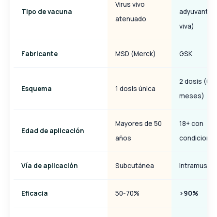
Virus vivo
Tipo de vacuna
adyuvantad
atenuado
viva)
Fabricante
MSD (Merck)
GSK
2 dosis (0 y
Esquema
1 dosis única
meses)
Mayores de 50
18+ con
Edad de aplicación
años
condiciones
Vía de aplicación
Subcutánea
Intramuscul
Eficacia
50-70%
>90%