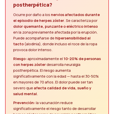
postherpética?
Ocurre por daño a los
nervios afectados durante
el episodio de herpes zóster
. Se caracteriza por
dolor quemante, punzante o eléctrico intenso
en la zona previamente afectada por la erupción.
Puede acompañarse de
hipersensibilidad al
tacto
(alodinia), donde incluso el roce de la ropa
provoca dolor intenso.
Riesgo:
aproximadamente el
10-20% de personas
con herpes zóster
desarrolla neuralgia
postherpética. El riesgo aumenta
significativamente con la edad — hasta el 30-50%
en mayores de 70 años. El dolor puede ser tan
severo que
afecta calidad de vida, sueño y
salud mental
.
Prevención:
la vacunación reduce
significativamente el riesgo tanto de desarrollar